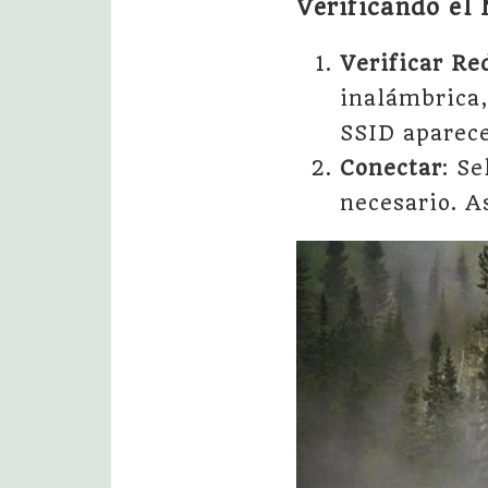
Verificando el
Verificar Re
inalámbrica,
SSID aparece
Conectar
: S
necesario. A