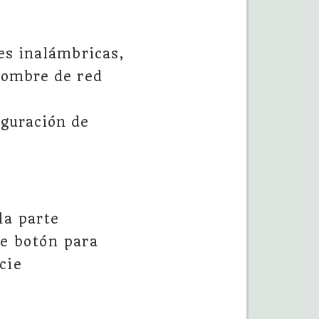
nes inalámbricas,
nombre de red
iguración de
la parte
te botón para
cie