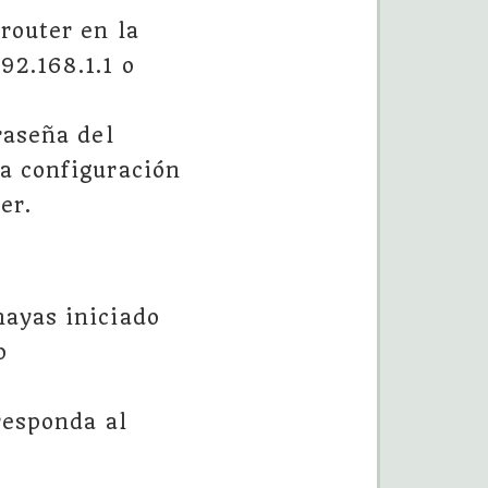
 router en la
92.168.1.1 o
raseña del
la configuración
er.
hayas iniciado
o
rresponda al