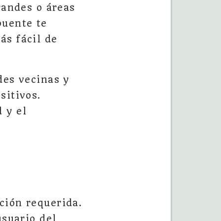
randes o áreas
puente te
ás fácil de
des vecinas y
sitivos.
 y el
ción requerida.
usuario del