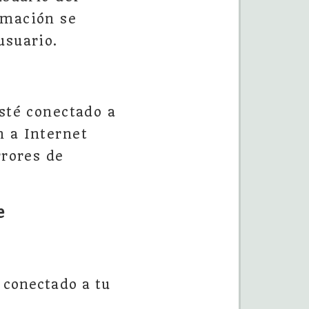
rmación se
usuario.
esté conectado a
n a Internet
rrores de
e
é conectado a tu