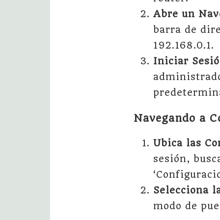
Abre un Na
barra de dir
192.168.0.1.
Iniciar Sesi
administrado
predetermina
Navegando a Co
Ubica las Co
sesión, busc
‘Configuraci
Selecciona l
modo de puen