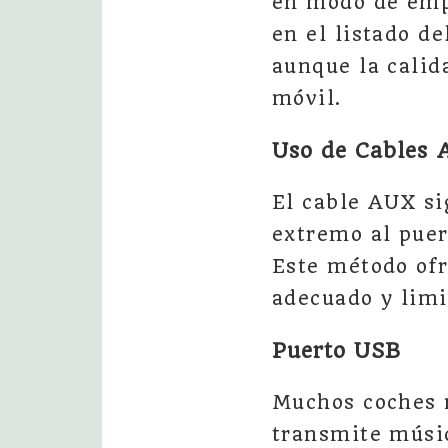
en modo de emp
en el listado d
aunque la calid
móvil.
Uso de Cables 
El cable AUX si
extremo al puer
Este método ofr
adecuado y limi
Puerto USB
Muchos coches 
transmite músic