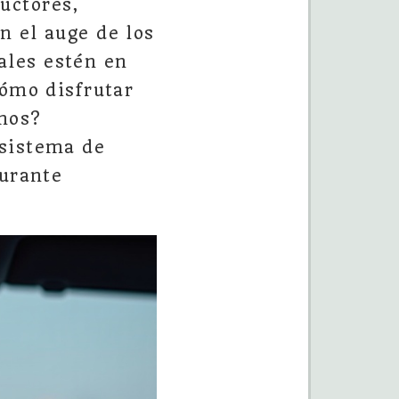
uctores,
n el auge de los
ales estén en
cómo disfrutar
mos?
 sistema de
durante