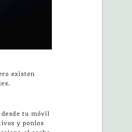
ero existen
les.
 desde tu móvil
tivos y ponlos