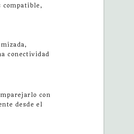
s compatible,
imizada,
na conectividad
emparejarlo con
ente desde el