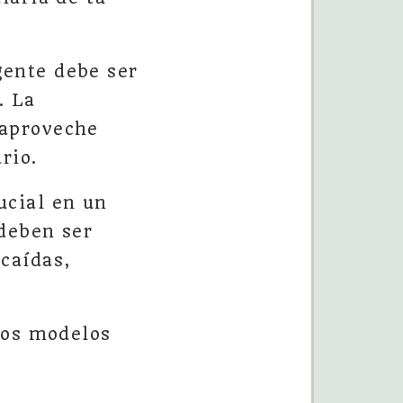
gente debe ser
. La
 aproveche
rio.
ucial en un
 deben ser
 caídas,
los modelos