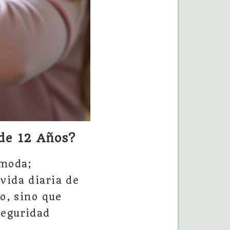
 de 12 Años?
 moda;
vida diaria de
ño, sino que
seguridad