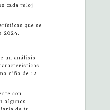
ue cada reloj
erísticas que se
te 2024.
e un análisis
características
una niña de 12
ente con
en algunos
iaria de tu