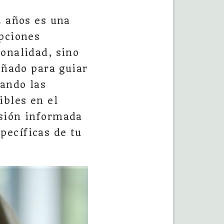
2 años es una
opciones
onalidad, sino
eñado para guiar
cando las
ibles en el
isión informada
pecíficas de tu