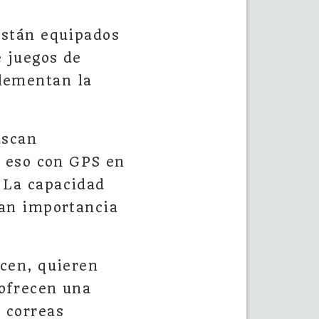
están equipados
e juegos de
lementan la
uscan
n eso con GPS en
 La capacidad
ran importancia
ecen, quieren
 ofrecen una
 correas