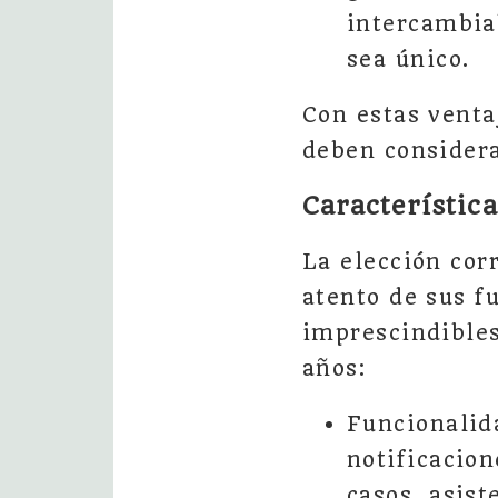
intercambiab
sea único.
Con estas venta
deben considera
Característic
La elección cor
atento de sus f
imprescindibles
años:
Funcionalida
notificacio
casos, asist