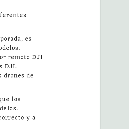
ferentes
rporada, es
odelos.
dor remoto DJI
s DJI.
s drones de
que los
delos.
correcto y a