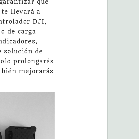
garantizar que
te llevará a
ntrolador DJI,
po de carga
ndicadores,
y solución de
olo prolongarás
ambién mejorarás