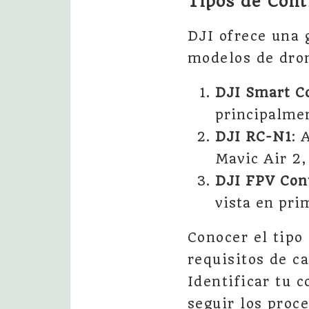
Tipos de Cont
DJI ofrece una 
modelos de dro
DJI Smart Co
principalmen
DJI RC-N1
: 
Mavic Air 2,
DJI FPV Cont
vista en pri
Conocer el tipo
requisitos de c
Identificar tu c
seguir los proc