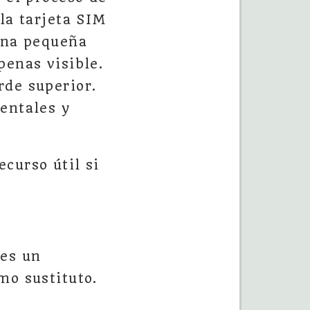
la tarjeta SIM
 una pequeña
penas visible.
rde superior.
entales y
curso útil si
 es un
mo sustituto.