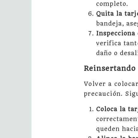
completo.
Quita la tar
bandeja, ase
Inspecciona 
verifica tan
daño o desal
Reinsertando 
Volver a coloca
precaución. Sig
Coloca la ta
correctament
queden hacia