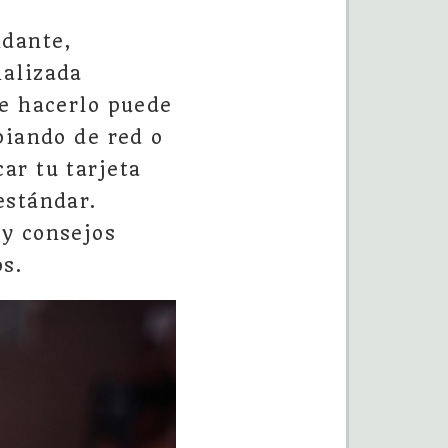
idante,
ializada
de hacerlo puede
biando de red o
ar tu tarjeta
estándar.
 y consejos
os.