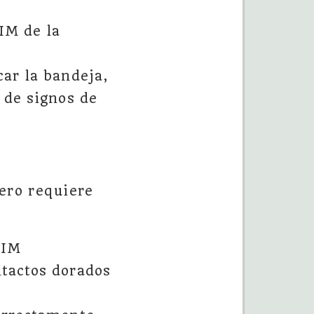
IM de la
car la bandeja,
 de signos de
pero requiere
SIM
ntactos dorados