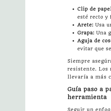
Clip de pape
esté recto y 
Arete:
Usa un
Grapa:
Una g
Aguja de cos
evitar que s
Siempre asegúra
resistente. Los
llevaría a más 
Guía paso a p
herramienta
Seguir un enfoq