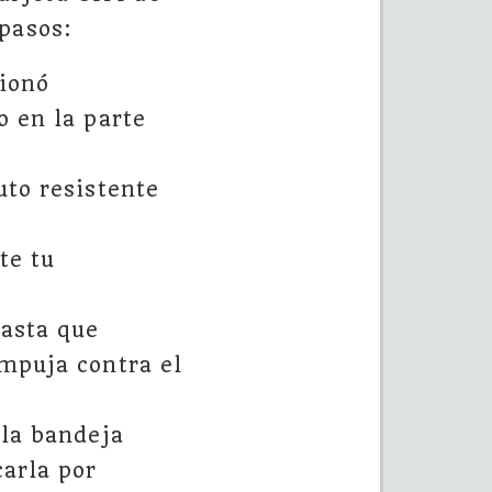
pasos:
ionó
o en la parte
uto resistente
te tu
asta que
empuja contra el
 la bandeja
carla por