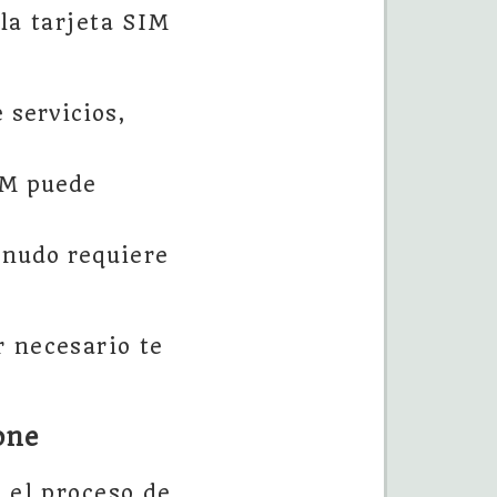
la tarjeta SIM
 servicios,
SIM puede
nudo requiere
r necesario te
one
 el proceso de